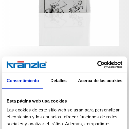
Pómez
Consentimiento
Detalles
Acerca de las cookies
Nº de art. 454511
Esta página web usa cookies
Bolsa filtrante Ventos 32 (5 unidades)
Las cookies de este sitio web se usan para personalizar
Bolsa filtrante de vellón resistente al desgarro para la
el contenido y los anuncios, ofrecer funciones de redes
aspiración en seco
sociales y analizar el tráfico. Además, compartimos
Capacidad de llenado: 30 litros