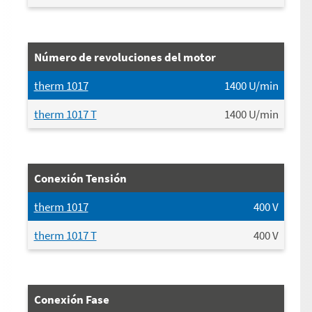
Número de revoluciones del motor
therm 1017
1400
U/min
therm 1017 T
1400
U/min
Conexión Tensión
therm 1017
400
V
therm 1017 T
400
V
Conexión Fase