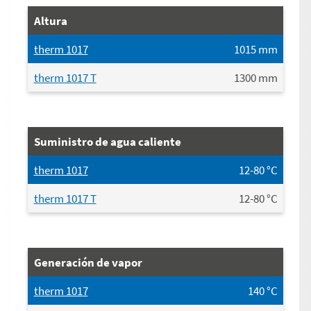
Altura
therm 1017
1015
mm
therm 1017 T
1300
mm
Suministro de agua caliente
therm 1017
12-80
°C
therm 1017 T
12-80
°C
Generación de vapor
therm 1017
140
°C