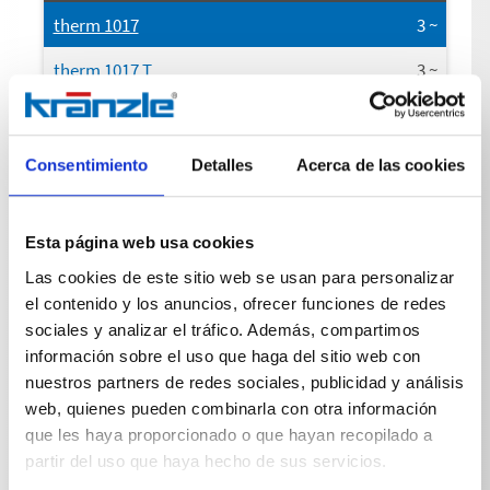
therm 1017
3
~
therm 1017 T
3
~
Consentimiento
Detalles
Acerca de las cookies
Conexión Frecuencia
therm 1017
50
Hz
Esta página web usa cookies
therm 1017 T
50
Hz
Las cookies de este sitio web se usan para personalizar
el contenido y los anuncios, ofrecer funciones de redes
sociales y analizar el tráfico. Además, compartimos
información sobre el uso que haga del sitio web con
Conexión Actual
nuestros partners de redes sociales, publicidad y análisis
therm 1017
8,5
A
web, quienes pueden combinarla con otra información
que les haya proporcionado o que hayan recopilado a
therm 1017 T
8,5
A
partir del uso que haya hecho de sus servicios.