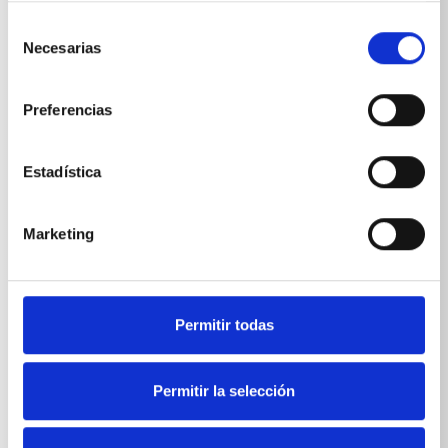
Selección
Necesarias
de
Potencia absorbida
consentimiento
therm 1017
5,5
kW
Preferencias
therm 1017 T
5,5
kW
Estadística
Potencia suministrada
Marketing
therm 1017
4,0
kW
therm 1017 T
4,0
kW
Permitir todas
Permitir la selección
Cable de conexión a la red Longitud
therm 1017
7.5
m