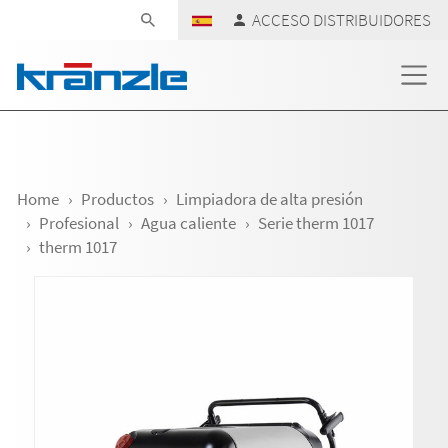
Skip navigation
ACCESO DISTRIBUIDORES
Home
Productos
Limpiadora de alta presión
Profesional
Agua caliente
Serie therm 1017
therm 1017