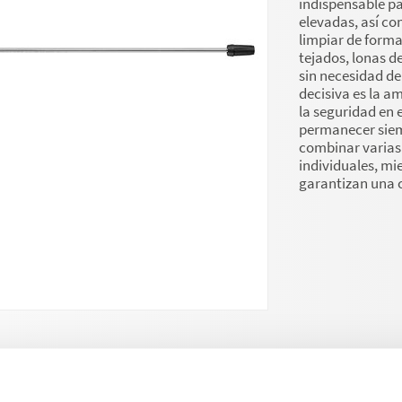
indispensable pa
elevadas, así co
limpiar de form
tejados, lonas d
sin necesidad de
decisiva es la a
la seguridad en 
permanecer siemp
combinar varias
individuales, mi
garantizan una c