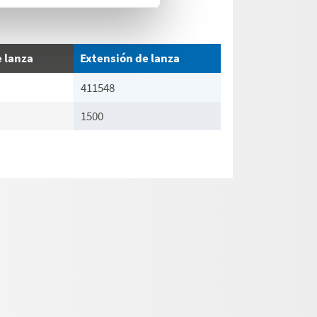
 lanza
Extensión de lanza
411548
1500