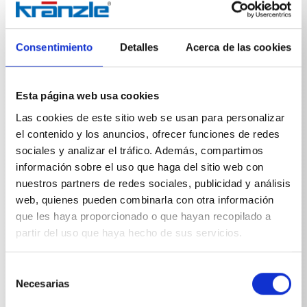
Con las mangueras de limpieza de tuberías de Kränzle,
las tuberías de desagüe o los canalones obstruidos
pueden limpiarse fácil y rápidamente. Gracias a las
boquillas dirigidas hacia atrás, la manguera de
Consentimiento
Detalles
Acerca de las cookies
limpieza de tuberías se introduce por sí misma en la
tubería y elimina la obstrucción. Opcionalmente con y
sin orificio frontal.
Esta página web usa cookies
Las cookies de este sitio web se usan para personalizar
el contenido y los anuncios, ofrecer funciones de redes
sociales y analizar el tráfico. Además, compartimos
información sobre el uso que haga del sitio web con
nuestros partners de redes sociales, publicidad y análisis
Especificaciones técnicas
web, quienes pueden combinarla con otra información
que les haya proporcionado o que hayan recopilado a
partir del uso que haya hecho de sus servicios.
Selección
ESPECIFICACIONES TÉCNICAS
Necesarias
de
consentimiento