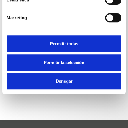
Peso
Marketing
Protección contra salpicaduras todas las
0,7085
lanzas de lavado
kg
Permitir todas
Permitir la selección
Denegar
VOLVER A LA LISTA