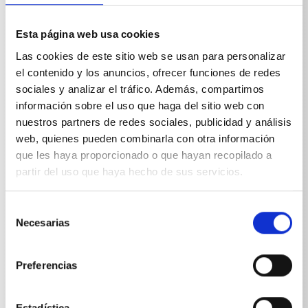
Nº de art. 132600
Esta página web usa cookies
Protección contra salpicaduras todas las lanzas de
Las cookies de este sitio web se usan para personalizar
lavado completasDimensiones LxA: 285x190
el contenido y los anuncios, ofrecer funciones de redes
sociales y analizar el tráfico. Además, compartimos
información sobre el uso que haga del sitio web con
nuestros partners de redes sociales, publicidad y análisis
web, quienes pueden combinarla con otra información
que les haya proporcionado o que hayan recopilado a
Especificaciones técnicas
partir del uso que haya hecho de sus servicios.
Selección
Necesarias
de
consentimiento
ESPECIFICACIONES TÉCNICAS
Preferencias
Estadística