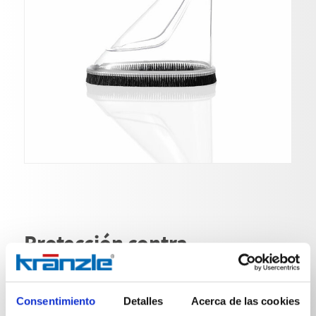
Protección contra
salpicaduras todas las
lanzas de lavado
Consentimiento
Detalles
Acerca de las cookies