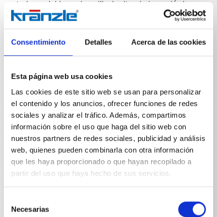
La lanza doble con boquilla de alta y baja presión ha
sido diseñada para ofrecer la máxima eficiencia y
adaptabilidad en una amplia gama de tareas de
limpieza. Su ventaja es la posibilidad de cambiar de
forma continua entre la aplicación de alta y baja
Consentimiento
Detalles
Acerca de las cookies
presión girando el mango, sin que el usuario tenga que
cambiar la lanza de limpieza. La boquilla de alta
presión es ideal para eliminar la suciedad más
Esta página web usa cookies
resistente. La segunda tobera proporciona un chorro
de baja presión más suave, perfecto para aplicar
Las cookies de este sitio web se usan para personalizar
detergentes, enjuagar superficies delicadas o realizar
el contenido y los anuncios, ofrecer funciones de redes
lavados suaves. Este cambio rápido y cómodo
sociales y analizar el tráfico. Además, compartimos
optimiza considerablemente el flujo de trabajo y
información sobre el uso que haga del sitio web con
permite una adaptación precisa al grado de suciedad
nuestros partners de redes sociales, publicidad y análisis
y a las características de la superficie. El volumen de
suministro incluye una boquilla de baja presión D3035.
web, quienes pueden combinarla con otra información
La boquilla de alta presión debe pedirse por separado.
que les haya proporcionado o que hayan recopilado a
partir del uso que haya hecho de sus servicios.
Selección
Necesarias
de