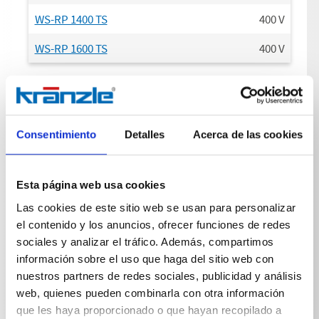
WS-RP 1400 TS
400
V
WS-RP 1600 TS
400
V
Conexión Fase
Consentimiento
Detalles
Acerca de las cookies
WS-RP 780 TS
3
~
WSC-RP 780 TS
3
~
Esta página web usa cookies
WS-RP 900 TS
3
~
Las cookies de este sitio web se usan para personalizar
el contenido y los anuncios, ofrecer funciones de redes
WSC-RP 900 TS
3
~
sociales y analizar el tráfico. Además, compartimos
WS-RP 1000 TS
3
~
información sobre el uso que haga del sitio web con
nuestros partners de redes sociales, publicidad y análisis
WS-RP 1200 TS
3
~
web, quienes pueden combinarla con otra información
que les haya proporcionado o que hayan recopilado a
WS-RP 1400 TS
3
~