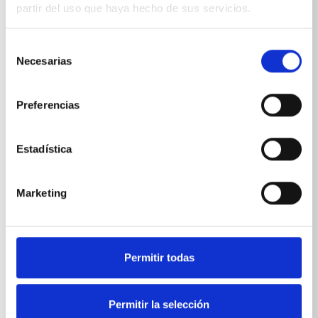
partir del uso que haya hecho de sus servicios.
WS-RP 1600 TS
3
~
Selección
Necesarias
de
consentimiento
Conexión Frecuencia
Preferencias
WS-RP 780 TS
50
Hz
Estadística
WSC-RP 780 TS
50
Hz
WS-RP 900 TS
50
Hz
Marketing
WSC-RP 900 TS
50
Hz
WS-RP 1000 TS
50
Hz
Permitir todas
WS-RP 1200 TS
50
Hz
WS-RP 1400 TS
50
Hz
Permitir la selección