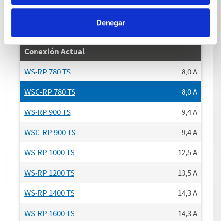
WS-RP 1600 TS
50
Hz
Denegar
Conexión Actual
WS-RP 780 TS
8,0
A
WSC-RP 780 TS
8,0
A
WS-RP 900 TS
9,4
A
WSC-RP 900 TS
9,4
A
WS-RP 1000 TS
12,5
A
WS-RP 1200 TS
13,5
A
WS-RP 1400 TS
14,3
A
WS-RP 1600 TS
14,3
A