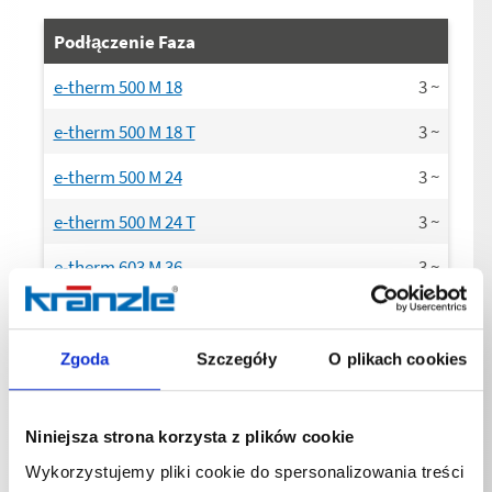
Podłączenie Faza
e-therm 500 M 18
3
~
e-therm 500 M 18 T
3
~
e-therm 500 M 24
3
~
e-therm 500 M 24 T
3
~
e-therm 603 M 36
3
~
e-therm 603 M 36 T
3
~
e-therm 873 M 36
3
~
Zgoda
Szczegóły
O plikach cookies
e-therm 873 M 36 T
3
~
Niniejsza strona korzysta z plików cookie
e-therm 873 M 48
3
~
Wykorzystujemy pliki cookie do spersonalizowania treści
e-therm 873 M 48 T
3
~