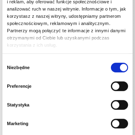
i reklam, aby oferować funkcje społecznościowe i
analizować ruch w naszej witrynie. Informacje o tym, jak
korzystasz z naszej witryny, udostępniamy partnerom
społecznościowym, reklamowym i analitycznym.
Podłączenie Częstotliwość
Partnerzy mogą połączyć te informacje z innymi danymi
otrzymanymi od Ciebie lub uzyskanymi podczas
e-therm 500 M 18
50
Hz
korzystania z ich usług.
e-therm 500 M 18 T
50
Hz
Wybór
e-therm 500 M 24
50
Hz
Niezbędne
zgody
e-therm 500 M 24 T
50
Hz
Preferencje
e-therm 603 M 36
50
Hz
e-therm 603 M 36 T
50
Hz
Statystyka
e-therm 873 M 36
50
Hz
Marketing
e-therm 873 M 36 T
50
Hz