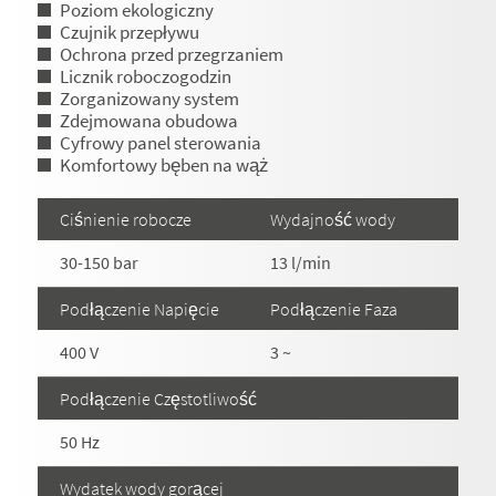
Poziom ekologiczny
Czujnik przepływu
Ochrona przed przegrzaniem
Licznik roboczogodzin
Zorganizowany system
Zdejmowana obudowa
Cyfrowy panel sterowania
Komfortowy bęben na wąż
Ciśnienie robocze
Wydajność wody
30-150 bar
13 l/min
Podłączenie Napięcie
Podłączenie Faza
400 V
3 ~
Podłączenie Częstotliwość
50 Hz
Wydatek wody gorącej