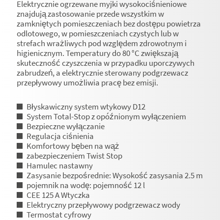
Elektrycznie ogrzewane myjki wysokociśnieniowe
znajdują zastosowanie przede wszystkim w
zamkniętych pomieszczeniach bez dostępu powietrza
odlotowego, w pomieszczeniach czystych lub w
strefach wrażliwych pod względem zdrowotnym i
higienicznym. Temperatury do 80 °C zwiększają
skuteczność czyszczenia w przypadku uporczywych
zabrudzeń, a elektrycznie sterowany podgrzewacz
przepływowy umożliwia pracę bez emisji.
Błyskawiczny system wtykowy D12
System Total-Stop z opóźnionym wyłączeniem
Bezpieczne wyłączanie
Regulacja ciśnienia
Komfortowy bęben na wąż
zabezpieczeniem Twist Stop
Hamulec nastawny
Zasysanie bezpośrednie: Wysokość zasysania 2.5 m
pojemnik na wodę: pojemność 12 l
CEE 125 A Wtyczka
Elektryczny przepływowy podgrzewacz wody
Termostat cyfrowy