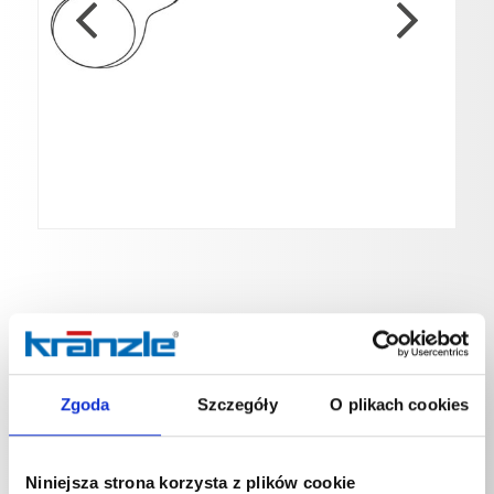
Lanca teleskopowa
Nr. art. 121900
Zgoda
Szczegóły
O plikach cookies
Lanca teleskopowaDługość 2,4-5,4 mczarnyE: M22x1.5
Niniejsza strona korzysta z plików cookie
AG A: M22x1.5 IG