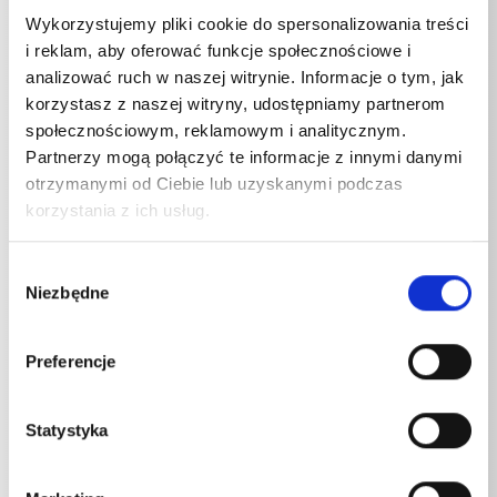
Wykorzystujemy pliki cookie do spersonalizowania treści
i reklam, aby oferować funkcje społecznościowe i
analizować ruch w naszej witrynie. Informacje o tym, jak
korzystasz z naszej witryny, udostępniamy partnerom
społecznościowym, reklamowym i analitycznym.
Specyfikacje techniczne
Partnerzy mogą połączyć te informacje z innymi danymi
otrzymanymi od Ciebie lub uzyskanymi podczas
korzystania z ich usług.
Wybór
SPECYFIKACJE TECHNICZNE
Niezbędne
zgody
Preferencje
Statystyka
Masa
Lanca teleskopowa
3,3765
kg