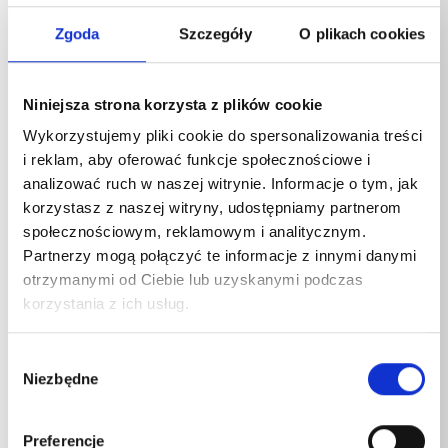
Do czyszczenia delikatnych powierzchni. Dysze płaskie
dzięki stożkowemu strumieniowi działają szczególnie
Zgoda
Szczegóły
O plikach cookies
delikatnie i umożliwiają „zamiatanie” brudu.Lanca ze
stali szlachetnej z dyszą ze stali szlachetnej i osłoną
dyszy
Niniejsza strona korzysta z plików cookie
Wykorzystujemy pliki cookie do spersonalizowania treści
i reklam, aby oferować funkcje społecznościowe i
analizować ruch w naszej witrynie. Informacje o tym, jak
korzystasz z naszej witryny, udostępniamy partnerom
społecznościowym, reklamowym i analitycznym.
Specyfikacje techniczne
Partnerzy mogą połączyć te informacje z innymi danymi
otrzymanymi od Ciebie lub uzyskanymi podczas
korzystania z ich usług.
SPECYFIKACJE TECHNICZNE
Wybór
Niezbędne
zgody
Preferencje