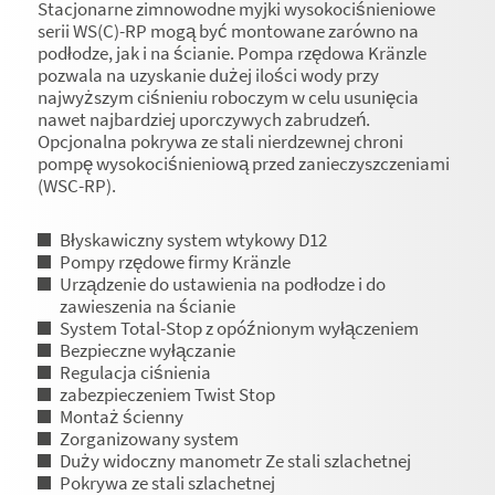
Stacjonarne zimnowodne myjki wysokociśnieniowe
serii WS(C)-RP mogą być montowane zarówno na
podłodze, jak i na ścianie. Pompa rzędowa Kränzle
pozwala na uzyskanie dużej ilości wody przy
najwyższym ciśnieniu roboczym w celu usunięcia
nawet najbardziej uporczywych zabrudzeń.
Opcjonalna pokrywa ze stali nierdzewnej chroni
pompę wysokociśnieniową przed zanieczyszczeniami
(WSC-RP).
Błyskawiczny system wtykowy D12
Pompy rzędowe firmy Kränzle
Urządzenie do ustawienia na podłodze i do
zawieszenia na ścianie
System Total-Stop z opóźnionym wyłączeniem
Bezpieczne wyłączanie
Regulacja ciśnienia
zabezpieczeniem Twist Stop
Montaż ścienny
Zorganizowany system
Duży widoczny manometr Ze stali szlachetnej
Pokrywa ze stali szlachetnej