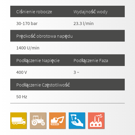
Ciśnienie robocze
Wydajność wody
30-170 bar
23.3 l/min
Prędkość obrotowa napędu
1400 U/min
Podłączenie Napięcie
Podłączenie Faza
400 V
3 ~
Podłączenie Częstotliwość
50 Hz