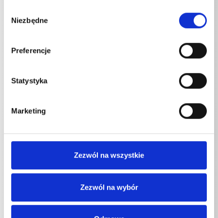
Wybór
WSC-RP 1200 TS
3
~
Niezbędne
zgody
WSC-RP 1400 TS
3
~
Preferencje
WSC-RP 1600 TS
3
~
Statystyka
Podłączenie Częstotliwość
Marketing
WSC-RP 1000 TS
50
Hz
WSC-RP 1200 TS
50
Hz
Zezwól na wszystkie
WSC-RP 1400 TS
50
Hz
WSC-RP 1600 TS
50
Hz
Zezwól na wybór