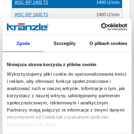
WSC-RP 1400 TS
1400
U/min
WSC-RP 1600 TS
1400
U/min
Podłączenie Napięcie
Zgoda
Szczegóły
O plikach cookies
WSC-RP 1000 TS
400
V
Niniejsza strona korzysta z plików cookie
WSC-RP 1200 TS
400
V
Wykorzystujemy pliki cookie do spersonalizowania treści
WSC-RP 1400 TS
400
V
i reklam, aby oferować funkcje społecznościowe i
analizować ruch w naszej witrynie. Informacje o tym, jak
WSC-RP 1600 TS
400
V
korzystasz z naszej witryny, udostępniamy partnerom
społecznościowym, reklamowym i analitycznym.
Partnerzy mogą połączyć te informacje z innymi danymi
otrzymanymi od Ciebie lub uzyskanymi podczas
Podłączenie Faza
korzystania z ich usług.
WSC-RP 1000 TS
3
~