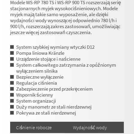
Modele WS-RP 780 TS i WS-RP 900 TS rozszerzają serię
stacjonarnych myjek wysokociśnieniowych. Modele
myjek mają takie samo wyposażenie, ale dzięki
wydajności wody wynoszącej odpowiednio 780 l/h i
900 l/h, rozszerzają zakres zastosowań, umożliwiając
jeszcze więcej zastosowań czyszczenia.
System szybkiej wymiany wtyczki D12
Pompa liniowa Kränzle
Urządzenie stojące i naścienne
System całkowitego zatrzymania z opóźnionym
wyłączeniem silnika
Bezpieczne wyłączenie
Regulacja ciśnienia
Zabezpieczenie przed przekręceniem
Wspornik ścienny
System organizacji
Duży manometr ze stali nierdzewnej
Pokrywa ze stali nierdzewnej
Ciśnienie robocze
Wydajność wody