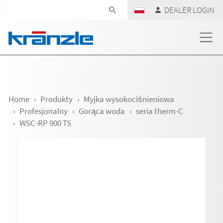
Skip navigation
DEALER LOGIN
Home
Produkty
Myjka wysokociśnieniowa
Profesjonalny
Gorąca woda
seria therm-C
WSC-RP 900 TS