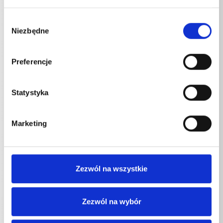
WS-RP 1600 TS
3
~
Wybór
Niezbędne
zgody
Podłączenie Częstotliwość
Preferencje
WS-RP 780 TS
50
Hz
Statystyka
WSC-RP 780 TS
50
Hz
WS-RP 900 TS
50
Hz
Marketing
WSC-RP 900 TS
50
Hz
WS-RP 1000 TS
50
Hz
Zezwól na wszystkie
WS-RP 1200 TS
50
Hz
WS-RP 1400 TS
50
Hz
Zezwól na wybór
WS-RP 1600 TS
50
Hz