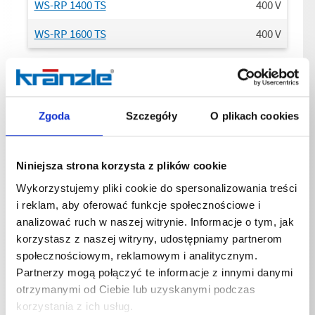
WS-RP 1400 TS
400
V
WS-RP 1600 TS
400
V
Podłączenie Faza
Zgoda
Szczegóły
O plikach cookies
WS-RP 780 TS
3
~
WSC-RP 780 TS
3
~
Niniejsza strona korzysta z plików cookie
WS-RP 900 TS
3
~
Wykorzystujemy pliki cookie do spersonalizowania treści
i reklam, aby oferować funkcje społecznościowe i
WSC-RP 900 TS
3
~
analizować ruch w naszej witrynie. Informacje o tym, jak
korzystasz z naszej witryny, udostępniamy partnerom
WS-RP 1000 TS
3
~
społecznościowym, reklamowym i analitycznym.
WS-RP 1200 TS
3
~
Partnerzy mogą połączyć te informacje z innymi danymi
otrzymanymi od Ciebie lub uzyskanymi podczas
WS-RP 1400 TS
3
~
korzystania z ich usług.