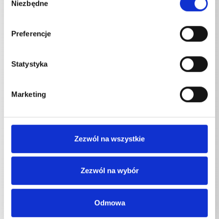
Niezbędne
zgody
Specyfikacje techniczne
Preferencje
Statystyka
SPECYFIKACJE TECHNICZNE
Marketing
Zawartość
Zezwól na wszystkie
Kränzle Plus
5
l
Zezwól na wybór
Kränzle Plus
5
l
Odmowa