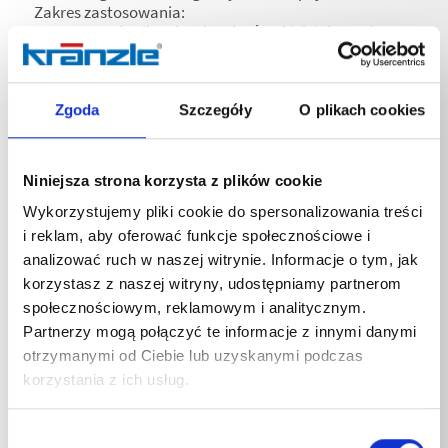
Zakres zastosowania:
• Do usuwania silnych zabrudzeń, takich jak ptasie
odchody, olej i tłuszcz z lakieru, metalu, szkła i tworzyw
sztucznych
• Nadaje się do stosowania z myjkami
Zgoda
Szczegóły
O plikach cookies
wysokociśnieniowymi
Zastosowanie:
• Zalecane dozowanie: 25% (1 część środka
czyszczącego na 3 części wody). W zależności od
Niniejsza strona korzysta z plików cookie
stopnia zabrudzenia, twardości wody, temperatury
wody i rodzaju powierzchni można rozcieńczyć w
Wykorzystujemy pliki cookie do spersonalizowania treści
większym stopniu.
i reklam, aby oferować funkcje społecznościowe i
• Czas działania: 3-5 minut.
analizować ruch w naszej witrynie. Informacje o tym, jak
• Uwaga: Nie pozostawiać do wyschnięcia.
korzystasz z naszej witryny, udostępniamy partnerom
• Wcześniej sprawdzić na niewidocznym miejscu
społecznościowym, reklamowym i analitycznym.
zgodność z materiałem.
• Zalecamy stosowanie lancy pianowej.
Partnerzy mogą połączyć te informacje z innymi danymi
otrzymanymi od Ciebie lub uzyskanymi podczas
korzystania z ich usług.
Wybór