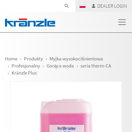
Skip navigation
DEALER LOGIN
Home
Produkty
Myjka wysokociśnieniowa
Profesjonalny
Gorąca woda
seria therm-CA
Kränzle Plus