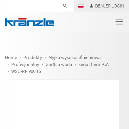
Skip navigation
DEALER LOGIN
Home
Produkty
Myjka wysokociśnieniowa
Profesjonalny
Gorąca woda
seria therm-CA
WSC-RP 900 TS