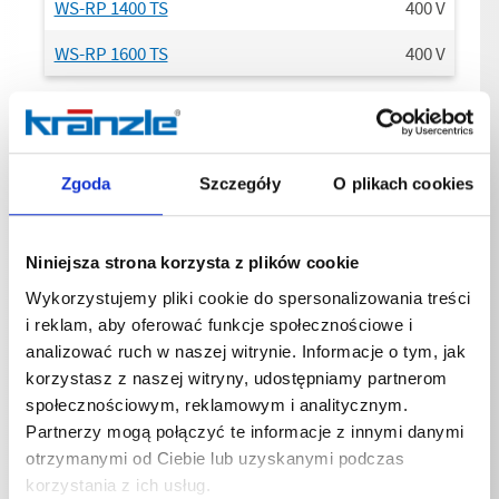
WS-RP 1400 TS
400
V
WS-RP 1600 TS
400
V
Podłączenie Faza
Zgoda
Szczegóły
O plikach cookies
WS-RP 780 TS
3
~
WSC-RP 780 TS
3
~
Niniejsza strona korzysta z plików cookie
WS-RP 900 TS
3
~
Wykorzystujemy pliki cookie do spersonalizowania treści
i reklam, aby oferować funkcje społecznościowe i
WSC-RP 900 TS
3
~
analizować ruch w naszej witrynie. Informacje o tym, jak
korzystasz z naszej witryny, udostępniamy partnerom
WS-RP 1000 TS
3
~
społecznościowym, reklamowym i analitycznym.
WS-RP 1200 TS
3
~
Partnerzy mogą połączyć te informacje z innymi danymi
otrzymanymi od Ciebie lub uzyskanymi podczas
WS-RP 1400 TS
3
~
korzystania z ich usług.