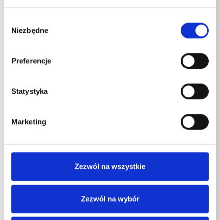
WS-RP 1600 TS
3
~
Wybór
Niezbędne
zgody
Podłączenie Częstotliwość
Preferencje
WS-RP 780 TS
50
Hz
Statystyka
WSC-RP 780 TS
50
Hz
WS-RP 900 TS
50
Hz
Marketing
WSC-RP 900 TS
50
Hz
WS-RP 1000 TS
50
Hz
Zezwól na wszystkie
WS-RP 1200 TS
50
Hz
WS-RP 1400 TS
50
Hz
Zezwól na wybór
WS-RP 1600 TS
50
Hz