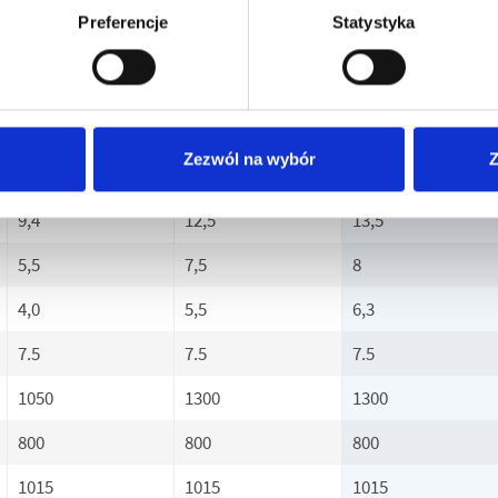
Preferencje
Statystyka
1400
1400
1400
400
400
400
3
3
3
Zezwól na wybór
Z
50
50
50
9,4
12,5
13,5
5,5
7,5
8
4,0
5,5
6,3
7.5
7.5
7.5
1050
1300
1300
800
800
800
1015
1015
1015