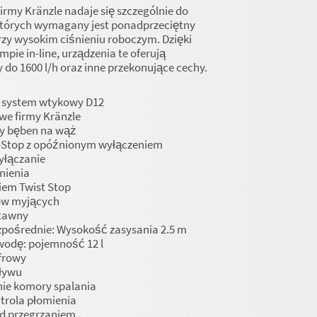
irmy Kränzle nadaje się szczególnie do
których wymagany jest ponadprzeciętny
rzy wysokim ciśnieniu roboczym. Dzięki
pie in-line, urządzenia te oferują
do 1600 l/h oraz inne przekonujące cechy.
 system wtykowy D12
e firmy Kränzle
y bęben na wąż
-Stop z opóźnionym wyłączeniem
yłączanie
nienia
iem Twist Stop
ów myjących
tawny
zpośrednie: Wysokość zasysania 2.5 m
wodę: pojemność 12 l
frowy
pływu
ie komory spalania
trola płomienia
d przegrzaniem