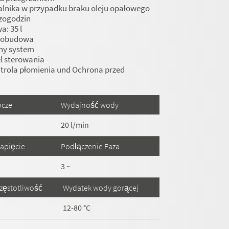
alnika w przypadku braku oleju opałowego
czogodzin
a: 35 l
 obudowa
ny system
l sterowania
trola płomienia und Ochrona przed
m
ocze
Wydajność wody
20 l/min
apięcie
Podłączenie Faza
3 ~
zęstotliwość
Wydatek wody gorącej
12-80 °C