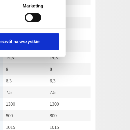
Marketing
1400
1400
400
400
3
3
ezwól na wszystkie
50
50
14,3
14,3
8
8
6,3
6,3
7.5
7.5
1300
1300
800
800
1015
1015