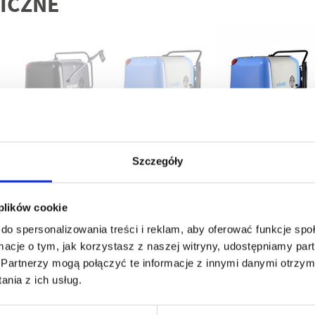
ICZNE
therm-RP 900 AT
therm-RP 1000 AT
therm-RP 1200 A
Szczegóły
638120
638222
638422
70-170
70-200
70-190
 plików cookie
7-17
7-20
7-19
do spersonalizowania treści i reklam, aby oferować funkcje sp
ormacje o tym, jak korzystasz z naszej witryny, udostępniamy p
900
1000
1200
Partnerzy mogą połączyć te informacje z innymi danymi otrzym
nia z ich usług.
190
220
210
19
22
21