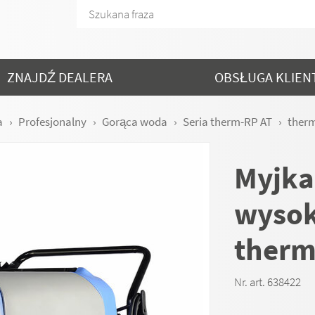
ZNAJDŹ DEALERA
OBSŁUGA KLIEN
a
Profesjonalny
Gorąca woda
Seria therm-RP AT
therm
Myjka
wysok
therm
Nr. art. 638422