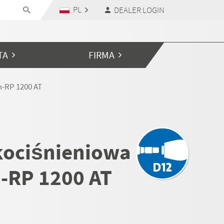
PL
DEALER LOGIN
TA
FIRMA
-RP 1200 AT
ociśnieniowa
-RP 1200 AT