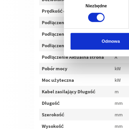
Niezbędne
zgody
Prędkość obrotowa napędu
U/min
Podłączenie Napięcie
V
Podłączenie Faza
~
Odmowa
Podłączenie Częstotliwość
Hz
Podłączenie Aktualna strona
A
Pobór mocy
kW
Moc użyteczna
kW
Kabel zasilający Długość
m
Długość
mm
Szerokość
mm
Wysokość
mm