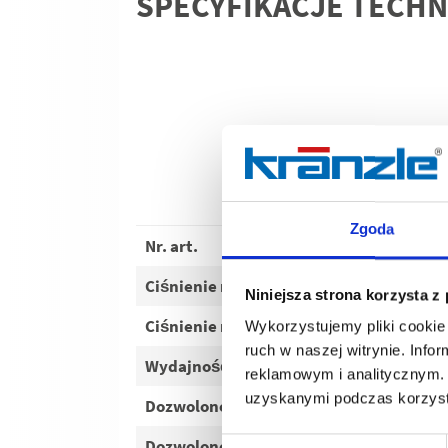
SPECYFIKACJE TECHN
Zgoda
Nr. art.
Ciśnienie robocze
bar
Niniejsza strona korzysta z
Ciśnienie robocze
MPa
Wykorzystujemy pliki cookie 
ruch w naszej witrynie. Inf
Wydajność wody
l/h
reklamowym i analitycznym. 
uzyskanymi podczas korzysta
Dozwolone nadciśnienie
bar
Dozwolone nadciśnienie
MPa
Wybór