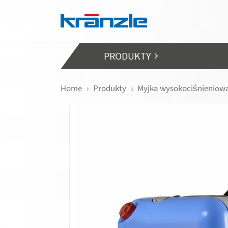
Skip navigation
PRODUKTY
Home
Produkty
Myjka wysokociśnieniow