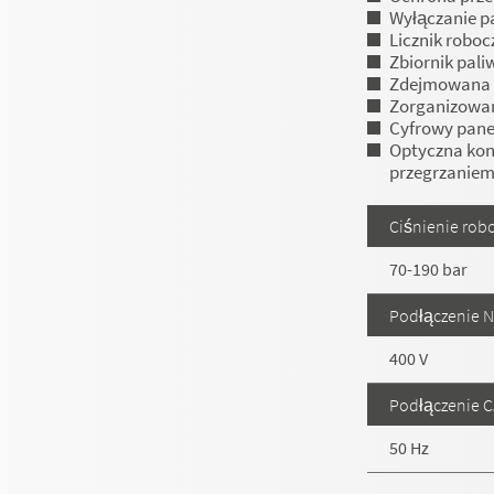
Wyłączanie p
Licznik robo
Zbiornik paliw
Zdejmowana
Zorganizowa
Cyfrowy pane
Optyczna kon
przegrzanie
Ciśnienie rob
70-190 bar
Podłączenie N
400 V
Podłączenie C
50 Hz