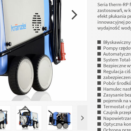
Seria therm-RP f
zastosowań, w 
efekt płukania p
innowacyjnej pom
wydajność wody 
Błyskawiczny
Pompy rzędow
Automatyczn
System Total
Bezpieczne w
Regulacja ciś
zabezpieczen
Pobór środk
Hamulec nas
Zasysanie be
pojemnik na 
Termostat cy
Czujnik prze
Napowietrzan
Optyczna kon
Ochrona prze