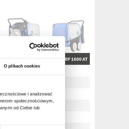
T
therm-RP 1400 AT
therm-RP 1600 AT
O plikach cookies
638620
638820
70-170
70-150
7-17
7-15
ołecznościowe i analizować
artnerom społecznościowym,
1400
1600
anymi od Ciebie lub
190
170
19
17