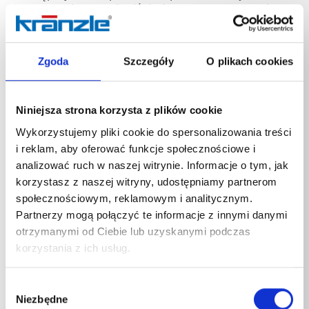
czyszczeniem wysokociśnieniowym. Tworzy gęstą i
długo utrzymującą się pianę, która pozwala środkowi
czyszczącemu działać dłużej, a tym samym
skuteczniej. Prowadzi to do intensywniejszego
Zgoda
Szczegóły
O plikach cookies
rozpuszczania cząstek brudu i znacznie ułatwia
późniejsze czyszczenie.Kolejną zaletą jest regulowany
kąt natrysku, który pozwala precyzyjnie dostosować
strumień piany do danego zastosowania – od
Niniejsza strona korzysta z plików cookie
skoncentrowanego strumienia punktowego do
precyzyjnych zastosowań, po szeroki strumień
Wykorzystujemy pliki cookie do spersonalizowania treści
wachlarzowy do nakładania piany na duże
i reklam, aby oferować funkcje społecznościowe i
powierzchnie.Lanca pianowa jest wyposażona w
analizować ruch w naszej witrynie. Informacje o tym, jak
wytrzymały 1-litrowy pojemnik na środek czyszczący,
korzystasz z naszej witryny, udostępniamy partnerom
który umożliwia nieprzerwaną pracę przez dłuższy
społecznościowym, reklamowym i analitycznym.
czas. Praktyczne zamknięcie śrubowe zabezpiecza
pojemnik i zapobiega wyciekaniu środka
Partnerzy mogą połączyć te informacje z innymi danymi
czyszczącego.
otrzymanymi od Ciebie lub uzyskanymi podczas
korzystania z ich usług.
Wybór
Niezbędne
zgody