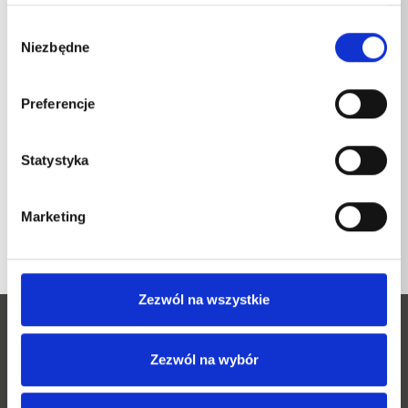
Element dociskowy do montażu
0,114
kg
Wybór
Niezbędne
zgody
Preferencje
Statystyka
POWRÓT DO LISTY
Marketing
Zezwól na wszystkie
Zezwól na wybór