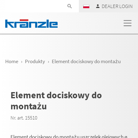
Skip navigation
DEALER LOGIN
Home
Produkty
Element dociskowy do montażu
Element dociskowy do
montażu
Nr. art. 15510
Element dociskowy do montażu uszczelek olejowych ø