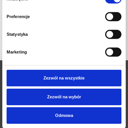
Preferencje
POWRÓT DO LISTY
Statystyka
Marketing
Zezwól na wszystkie
Zezwól na wybór
Josef Kränzle GmbH & Co. KG
Rudolf-Diesel-Straße 20
Odmowa
D-89257 Illertissen