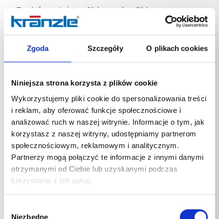
Trzpień montażowy Olejoszczelny. Ø14 mm
Zgoda
Szczegóły
O plikach cookies
Specyfikacje techniczne
Niniejsza strona korzysta z plików cookie
Wykorzystujemy pliki cookie do spersonalizowania treści
i reklam, aby oferować funkcje społecznościowe i
analizować ruch w naszej witrynie. Informacje o tym, jak
korzystasz z naszej witryny, udostępniamy partnerom
SPECYFIKACJE TECHNICZNE
społecznościowym, reklamowym i analitycznym.
Partnerzy mogą połączyć te informacje z innymi danymi
otrzymanymi od Ciebie lub uzyskanymi podczas
korzystania z ich usług.
Wybór
Niezbędne
zgody