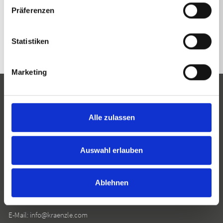
ZURÜCK ZUR LISTE
Präferenzen
Statistiken
Marketing
Alle zulassen
Josef Kränzle GmbH & Co. KG
Auswahl erlauben
Rudolf-Diesel-Straße 20
D-89257 Illertissen
Ablehnen
Telefon:
+49 7303 96 05 0
E-Mail:
info@kraenzle.com