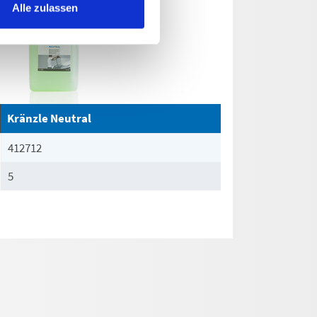
Alle zulassen
Kränzle Neutral
412712
5