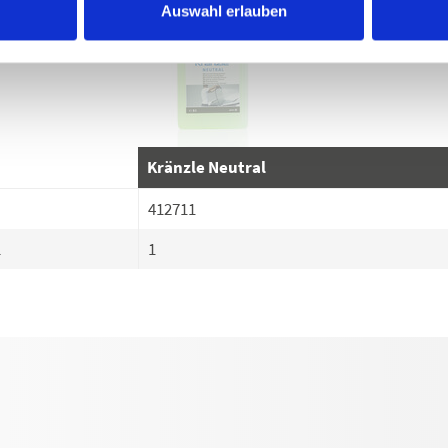
Auswahl erlauben
Kränzle Neutral
412711
l
1