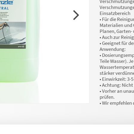
Verschmutzungen
Verschmutzungen
Einsatzbereich
• Für die Reinig
Materialien und 
Planen, Garten-
• Auch zur Reini
• Geeignet für d
Anwendung:
• Dosierungsempf
Teile Wasser). 
Wassertemperatu
stärker verdünn
• Einwirkzeit: 3-
• Achtung: Nicht
• Vorher an unauf
prüfen.
• Wir empfehlen