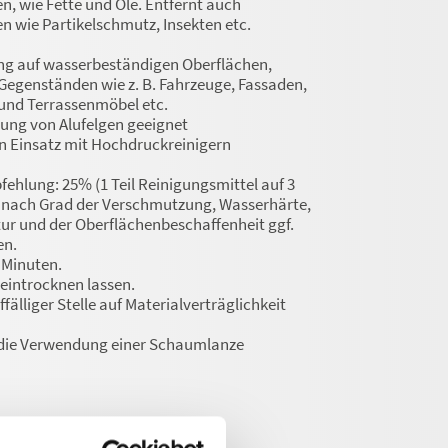
, wie Fette und Öle. Entfernt auch
 wie Partikelschmutz, Insekten etc.
ung auf wasserbeständigen Oberflächen,
Gegenständen wie z. B. Fahrzeuge, Fassaden,
 und Terrassenmöbel etc.
gung von Alufelgen geeignet
en Einsatz mit Hochdruckreinigern
ehlung: 25% (1 Teil Reinigungsmittel auf 3
Je nach Grad der Verschmutzung, Wasserhärte,
r und der Oberflächenbeschaffenheit ggf.
en.
5 Minuten.
 eintrocknen lassen.
fälliger Stelle auf Materialverträglichkeit
 die Verwendung einer Schaumlanze