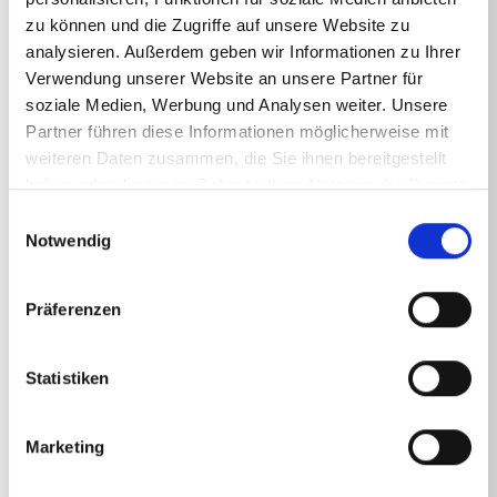
zu können und die Zugriffe auf unsere Website zu
analysieren. Außerdem geben wir Informationen zu Ihrer
Verwendung unserer Website an unsere Partner für
Technische Angaben
soziale Medien, Werbung und Analysen weiter. Unsere
Partner führen diese Informationen möglicherweise mit
weiteren Daten zusammen, die Sie ihnen bereitgestellt
haben oder die sie im Rahmen Ihrer Nutzung der Dienste
gesammelt haben.
Einwilligungsauswahl
Notwendig
TECHNISCHE ANGABEN
Präferenzen
Gewicht
Statistiken
Kugelhahn mit 2x
0,5477
kg
Marketing