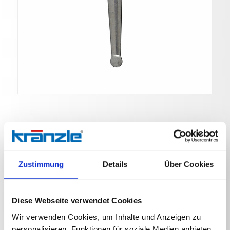
Kugelhahn mit 2x
Zustimmung
Details
Über Cookies
Art. Nr. 132912
Diese Webseite verwendet Cookies
Kugelhahn mit 2x ST 30 Verschraubung
Wir verwenden Cookies, um Inhalte und Anzeigen zu
personalisieren, Funktionen für soziale Medien anbieten