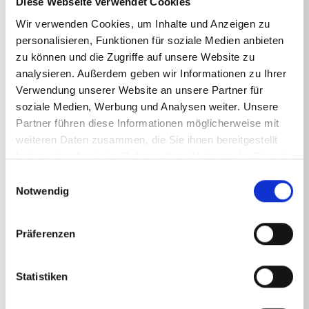
Diese Webseite verwendet Cookies
Zur Nutzung des Kränzle Zubehörs mit
Gewindeverschraubung bei Sicherheits-
Wir verwenden Cookies, um Inhalte und Anzeigen zu
Abschaltpistolen mit Schnellwechsel-Stecksystem
personalisieren, Funktionen für soziale Medien anbieten
D12Eingang Stecknippe D12, Ausgang M22x1.5 IG
zu können und die Zugriffe auf unsere Website zu
analysieren. Außerdem geben wir Informationen zu Ihrer
Verwendung unserer Website an unsere Partner für
soziale Medien, Werbung und Analysen weiter. Unsere
Partner führen diese Informationen möglicherweise mit
weiteren Daten zusammen, die Sie ihnen bereitgestellt
Technische Angaben
haben oder die sie im Rahmen Ihrer Nutzung der Dienste
gesammelt haben.
Einwilligungsauswahl
Notwendig
TECHNISCHE ANGABEN
Präferenzen
Statistiken
Gewicht