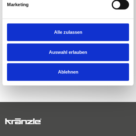
Marketing
Lanzenadapter Stecknippel D12
0,1262
kg
Alle zulassen
Auswahl erlauben
ZURÜCK ZUR LISTE
Ablehnen