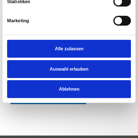
Rohrreinigungsschlauch 15 m
1,1
kg
Statistiken
Rohrreinigungsschlauch 20 m
1,47
kg
Marketing
Rohrreinigungsschlauch 25 m
1,835
kg
Rohrreinigungsschlauch 30 m
2,1975
kg
Alle zulassen
Auswahl erlauben
Ablehnen
ZURÜCK ZUR LISTE