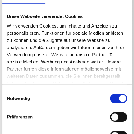
Rohrreinigungsschlauch 30 m Stecksystem D12
Diese Webseite verwendet Cookies
Wir verwenden Cookies, um Inhalte und Anzeigen zu
personalisieren, Funktionen für soziale Medien anbieten
zu können und die Zugriffe auf unsere Website zu
Technische Angaben
analysieren. Außerdem geben wir Informationen zu Ihrer
Verwendung unserer Website an unsere Partner für
soziale Medien, Werbung und Analysen weiter. Unsere
Partner führen diese Informationen möglicherweise mit
weiteren Daten zusammen, die Sie ihnen bereitgestellt
TECHNISCHE ANGABEN
haben oder die sie im Rahmen Ihrer Nutzung der Dienste
gesammelt haben.
Einwilligungsauswahl
Notwendig
Gewicht
Präferenzen
Rohrreinigungsschlauch 10 m
0,799
kg