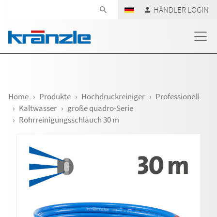
Navigation überspringen
HÄNDLER LOGIN
Home
Produkte
Hochdruckreiniger
Professionell
Kaltwasser
große quadro-Serie
Rohrreinigungsschlauch 30 m