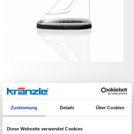
Spritzschutz alle
Waschlanzen
Zustimmung
Details
Über Cookies
Art. Nr. 132600
Diese Webseite verwendet Cookies