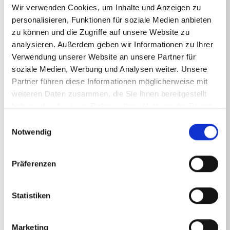
Spritzschutz alle Waschlanzen komplettMaße LxB:
Wir verwenden Cookies, um Inhalte und Anzeigen zu
285x190
personalisieren, Funktionen für soziale Medien anbieten
zu können und die Zugriffe auf unsere Website zu
analysieren. Außerdem geben wir Informationen zu Ihrer
Verwendung unserer Website an unsere Partner für
soziale Medien, Werbung und Analysen weiter. Unsere
Partner führen diese Informationen möglicherweise mit
Technische Angaben
weiteren Daten zusammen, die Sie ihnen bereitgestellt
haben oder die sie im Rahmen Ihrer Nutzung der Dienste
gesammelt haben.
Einwilligungsauswahl
Notwendig
TECHNISCHE ANGABEN
Präferenzen
Statistiken
Gewicht
Spritzschutz alle Waschlanzen
0,7085
kg
Marketing