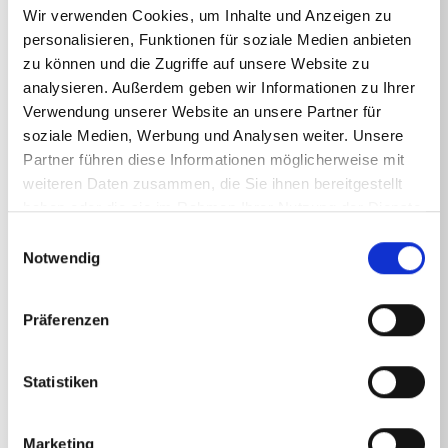
Wir verwenden Cookies, um Inhalte und Anzeigen zu
personalisieren, Funktionen für soziale Medien anbieten
zu können und die Zugriffe auf unsere Website zu
analysieren. Außerdem geben wir Informationen zu Ihrer
Technische Angaben
Verwendung unserer Website an unsere Partner für
soziale Medien, Werbung und Analysen weiter. Unsere
Partner führen diese Informationen möglicherweise mit
weiteren Daten zusammen, die Sie ihnen bereitgestellt
haben oder die sie im Rahmen Ihrer Nutzung der Dienste
TECHNISCHE ANGABEN
gesammelt haben.
Einwilligungsauswahl
Notwendig
Gewicht
Präferenzen
Rotierende Waschbürste
1,6085
kg
Statistiken
Rotierende Waschbürste
2,035
kg
Rotierende Waschbürste
2,036
kg
Marketing