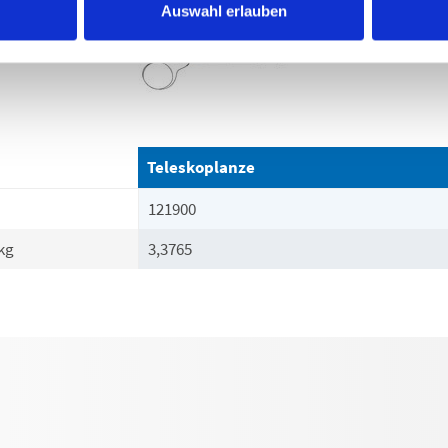
Auswahl erlauben
Teleskoplanze
121900
kg
3,3765