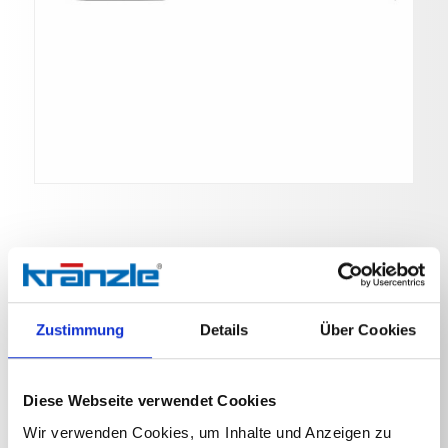
Lanze für Regeldüse
Zustimmung
Details
Über Cookies
Art. Nr. 132061
Stecksystem D12, Lanze 1000 mm, ohne Düse,
Diese Webseite verwendet Cookies
Hochdruckdüse muss separat bestellt werden
Wir verwenden Cookies, um Inhalte und Anzeigen zu