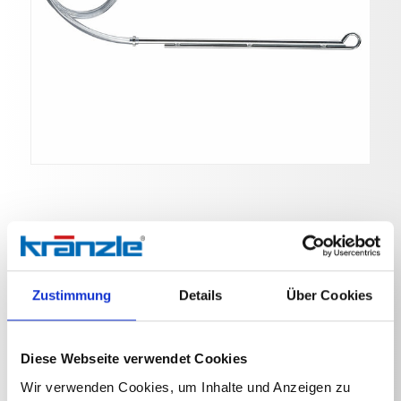
Sandstrahl-Set
Zustimmung
Details
Über Cookies
Art. Nr. 41068
Sandstrahlset 055 kpl. ST30 M22x1,5 mit Schlauch,
Diese Webseite verwendet Cookies
Ansauglanze
Wir verwenden Cookies, um Inhalte und Anzeigen zu