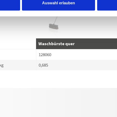
Auswahl erlauben
Waschbürste quer
128060
kg
0,685