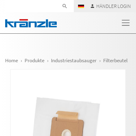
Navigation überspringen
HÄNDLER LOGIN
Home
Produkte
Industriestaubsauger
Filterbeutel