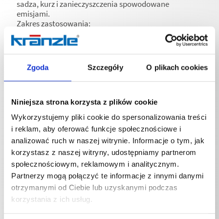
sadza, kurz i zanieczyszczenia spowodowane
emisjami.
Zakres zastosowania:
• Do czyszczenia powierzchni, materiałów i
przedmiotów odpornych na działanie wody, takich jak
pojazdy, fasady, plandeki, meble ogrodowe i tarasowe
itp.
Zgoda
Szczegóły
O plikach cookies
• Nadaje się do stosowania z myjkami
wysokociśnieniowymi.
Zastosowanie:
• Zalecane dozowanie: 25% (1 część środka
Niniejsza strona korzysta z plików cookie
czyszczącego na 3 części wody). W zależności od
Wykorzystujemy pliki cookie do spersonalizowania treści
stopnia zabrudzenia, twardości wody, temperatury
i reklam, aby oferować funkcje społecznościowe i
wody i rodzaju powierzchni można rozcieńczyć w
większym stopniu.
analizować ruch w naszej witrynie. Informacje o tym, jak
• Czas działania: 3-5 minut.
korzystasz z naszej witryny, udostępniamy partnerom
• Uwaga: Nie pozostawiać do wyschnięcia.
społecznościowym, reklamowym i analitycznym.
• Wcześniej sprawdzić na niewidocznym miejscu
Partnerzy mogą połączyć te informacje z innymi danymi
zgodność z materiałem.
otrzymanymi od Ciebie lub uzyskanymi podczas
• Zalecamy stosowanie lancy pianowej.
korzystania z ich usług.