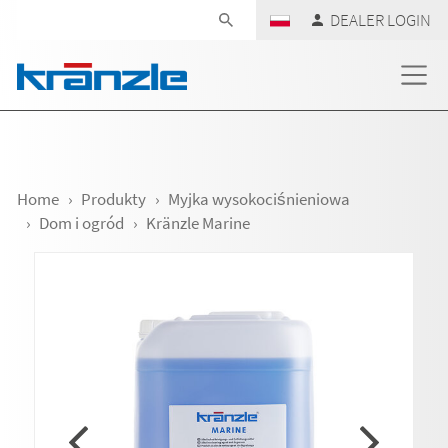
Skip navigation
DEALER LOGIN
Home
Produkty
Myjka wysokociśnieniowa
Dom i ogród
Kränzle Marine