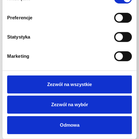
Specyfikacje techniczne
Preferencje
Statystyka
SPECYFIKACJE TECHNICZNE
Marketing
Zawartość
Zezwól na wszystkie
Kränzle Plus
5
l
Zezwól na wybór
Kränzle Plus
5
l
Odmowa