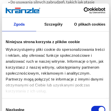
• Do usuwania silnych zabrudzeń, takich jak ptasie
odchody, olej i tłuszcz z lakieru, metalu, szkła i tworzyw
sztucznych
• Nadaje się do stosowania z myjkami
wysokociśnieniowymi
Zgoda
Szczegóły
O plikach cookies
Zastosowanie:
• Zalecane dozowanie: 25% (1 część środka
czyszczącego na 3 części wody). W zależności od
stopnia zabrudzenia, twardości wody, temperatury
Niniejsza strona korzysta z plików cookie
wody i rodzaju powierzchni można rozcieńczyć w
Wykorzystujemy pliki cookie do spersonalizowania treści
większym stopniu.
i reklam, aby oferować funkcje społecznościowe i
• Czas działania: 3-5 minut.
• Uwaga: Nie pozostawiać do wyschnięcia.
analizować ruch w naszej witrynie. Informacje o tym, jak
• Wcześniej sprawdzić na niewidocznym miejscu
korzystasz z naszej witryny, udostępniamy partnerom
zgodność z materiałem.
społecznościowym, reklamowym i analitycznym.
• Zalecamy stosowanie lancy pianowej.
Partnerzy mogą połączyć te informacje z innymi danymi
otrzymanymi od Ciebie lub uzyskanymi podczas
korzystania z ich usług.
Wybór
Niezbędne
zgody