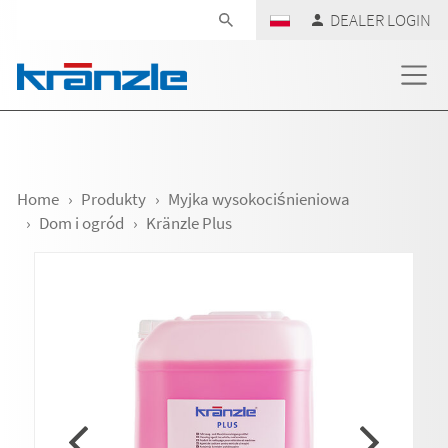
Skip navigation
DEALER LOGIN
Home
Produkty
Myjka wysokociśnieniowa
Dom i ogród
Kränzle Plus