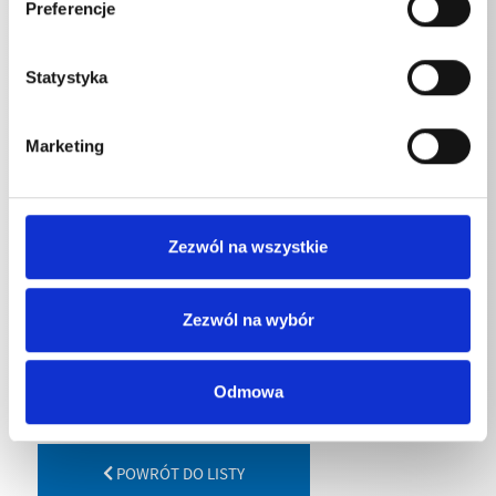
Preferencje
Masa
Statystyka
Wąż do czyszczenia rur 10 m
0,799
kg
Wąż do czyszczenia rur 15 m
1,1
kg
Marketing
Wąż do czyszczenia rur 20 m
1,47
kg
Wąż do czyszczenia rur 25 m
1,835
kg
Zezwól na wszystkie
Wąż do czyszczenia rur 30 m
2,1975
kg
Zezwól na wybór
Odmowa
POWRÓT DO LISTY