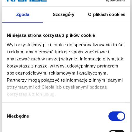
Za pomocą węży do czyszczenia rur firmy Kränzle
można łatwo i szybko oczyścić zatkane rury spustowe
lub rynny. Dzięki skierowanym do tyłu dyszom, wąż do
Zgoda
Szczegóły
O plikach cookies
czyszczenia rur sam wciąga się do rury i usuwa zator.
Opcjonalnie z lub bez otworu przedniego.
Niniejsza strona korzysta z plików cookie
Wykorzystujemy pliki cookie do spersonalizowania treści
i reklam, aby oferować funkcje społecznościowe i
analizować ruch w naszej witrynie. Informacje o tym, jak
korzystasz z naszej witryny, udostępniamy partnerom
Specyfikacje techniczne
społecznościowym, reklamowym i analitycznym.
Partnerzy mogą połączyć te informacje z innymi danymi
otrzymanymi od Ciebie lub uzyskanymi podczas
korzystania z ich usług.
SPECYFIKACJE TECHNICZNE
Wybór
Niezbędne
zgody