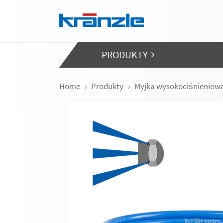
Skip navigation
PRODUKTY
Home
Produkty
Myjka wysokociśnieniow