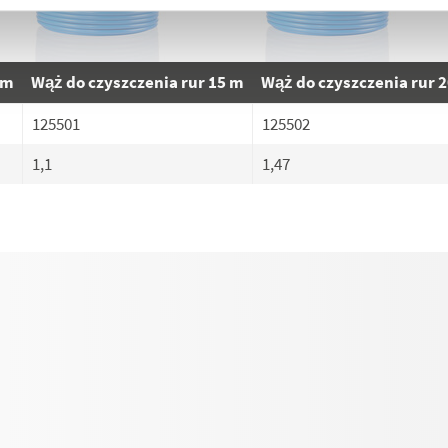
 m
Wąż do czyszczenia rur 15 m
Wąż do czyszczenia rur 
125501
125502
1,1
1,47