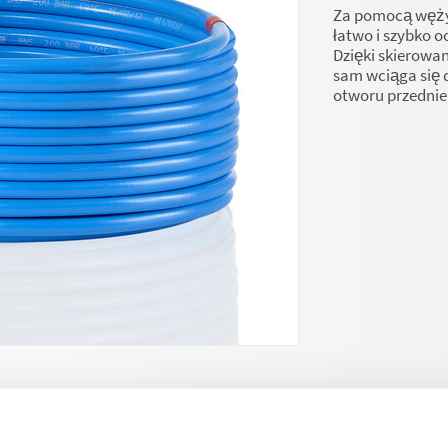
Za pomocą węży 
łatwo i szybko o
Dzięki skierowa
sam wciąga się d
otworu przednie