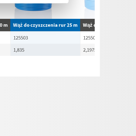
20 m
Wąż do czyszczenia rur 25 m
Wąż do czyszczenia rur
125503
125504
1,835
2,1975