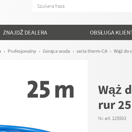
ZNAJDŹ DEALERA
OBSŁUGA KLIEN
a
Profesjonalny
Gorąca woda
seria therm-CA
Wąż do c
Wąż d
rur 2
Nr. art. 125503