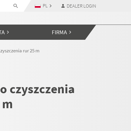
PL
DEALER LOGIN
TA
FIRMA
zyszczenia rur 25 m
o czyszczenia
5 m