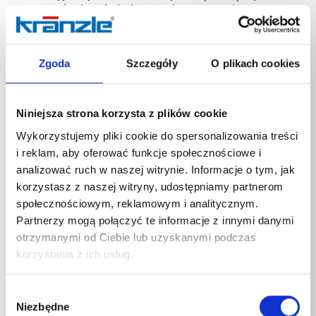
wyposażeniem dodatkowym do czyszczenia na
dużych wysokościach lub w głębokich miejscach oraz
w trudno dostępnych miejscach. Umożliwiają
bezpieczne i ergonomiczne czyszczenie wysokich
Zgoda
Szczegóły
O plikach cookies
fasad, dachów, plandek samochodów ciężarowych, a
także długich rur i odpływów bez konieczności
korzystania z drabin lub rusztowań. Decydującą zaletą
jest zwiększenie promienia działania i poprawienie
Niniejsza strona korzysta z plików cookie
bezpieczeństwa pracy, ponieważ użytkownik może
pozostać na ziemi. Modułowa konstrukcja pozwala na
Wykorzystujemy pliki cookie do spersonalizowania treści
łączenie kilku przedłużeń w celu indywidualnego
i reklam, aby oferować funkcje społecznościowe i
dostosowania długości, a wysokiej jakości materiały
analizować ruch w naszej witrynie. Informacje o tym, jak
zapewniają stabilne i niezawodne.
korzystasz z naszej witryny, udostępniamy partnerom
społecznościowym, reklamowym i analitycznym.
Partnerzy mogą połączyć te informacje z innymi danymi
otrzymanymi od Ciebie lub uzyskanymi podczas
korzystania z ich usług.
Specyfikacje techniczne
Wybór
Niezbędne
zgody