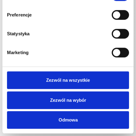
Preferencje
SPECYFIKACJE TECHNICZNE
Statystyka
Marketing
Długość
Przedłużacze do lanc
1000
mm
Zezwól na wszystkie
Przedłużacze do lanc
1250
mm
Przedłużacze do lanc
1500
mm
Zezwól na wybór
Odmowa