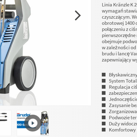
Linia Kränzle K 
wymagań stawi
czyszczącym. Wo
obrotowej 1400 
połączeniu z ci
pierwszorzędne 
obejmuje podwo
w zależności od
brudu i lancę Va
zapewniający wy
Błyskawiczny
System Total
Regulacja ci
zabezpieczen
Jednoczęści
Zasysanie be
Zorganizowa
Podwozie te
Duży widoczn
Komfortowy 