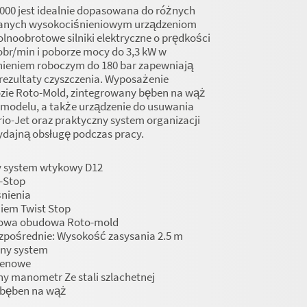
2000 jest idealnie dopasowana do różnych
anych wysokociśnieniowym urządzeniom
lnoobrotowe silniki elektryczne o prędkości
obr/min i poborze mocy do 3,3 kW w
śnieniem roboczym do 180 bar zapewniają
rezultaty czyszczenia. Wyposażenie
zie Roto-Mold, zintegrowany bęben na wąż
 modelu, a także urządzenie do usuwania
rio-Jet oraz praktyczny system organizacji
dajną obsługę podczas pracy.
 system wtykowy D12
-Stop
śnienia
iem Twist Stop
owa obudowa Roto-mold
zpośrednie: Wysokość zasysania 2.5 m
ny system
renowe
y manometr Ze stali szlachetnej
bęben na wąż