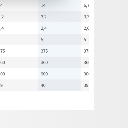
14
14
6,7
,2
3,2
3,3
,4
2,4
2,6
5
5
5
375
375
375
360
360
360
900
900
900
39
40
39