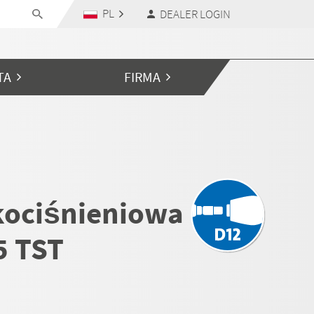
PL
DEALER LOGIN
TA
FIRMA
ociśnieniowa
5 TST