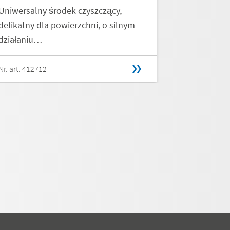
Uniwersalny środek czyszczący,
Uniwersaln
delikatny dla powierzchni, o silnym
delikatny d
działaniu…
działaniu…
Nr. art. 412712
Nr. art. 4127