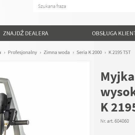
ZNAJDŹ DEALERA
OBSŁUGA KLIEN
a
Profesjonalny
Zimna woda
Seria K 2000
K 2195 TST
Myjka
wysok
K 219
Nr. art. 604060