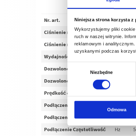
K
Nr. art.
6
Niniejsza strona korzysta z
Wykorzystujemy pliki cookie 
Ciśnienie robocze
bar
3
ruch w naszej witrynie. Inf
Ciśnienie robocze
MPa
3
reklamowym i analitycznym. 
uzyskanymi podczas korzysta
Wydajność wody
l/h
6
Wybór
Dozwolone nadciśnienie
bar
1
Niezbędne
zgody
Dozwolone nadciśnienie
MPa
1
Prędkość obrotowa napędu
U/min
1
Podłączenie Napięcie
V
2
Odmowa
Podłączenie Faza
~
1
Podłączenie Częstotliwość
Hz
5