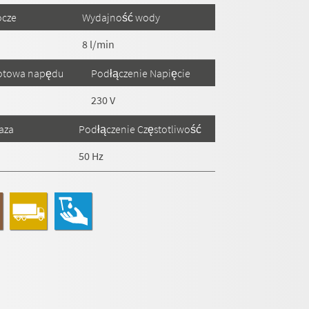
ocze
Wydajność wody
8 l/min
otowa napędu
Podłączenie Napięcie
230 V
aza
Podłączenie Częstotliwość
50 Hz