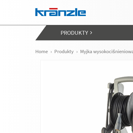
Skip navigation
PRODUKTY
Home
Produkty
Myjka wysokociśnieniow