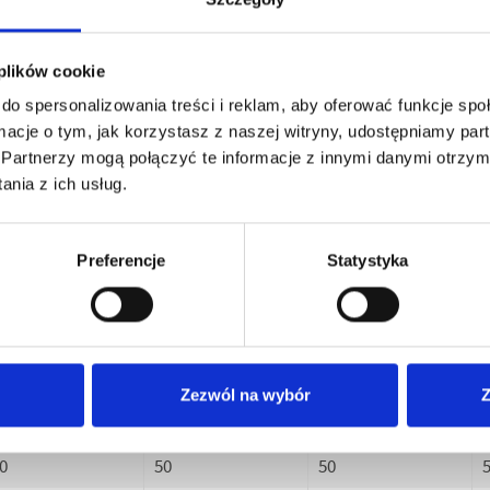
 2160 TS
K 2160 TST
K 2160 TST NoM
K
04010
604020
604030
 plików cookie
do spersonalizowania treści i reklam, aby oferować funkcje sp
0-140
30-140
30-140
3
ormacje o tym, jak korzystasz z naszej witryny, udostępniamy p
-14
3-14
3-14
3
Partnerzy mogą połączyć te informacje z innymi danymi otrzym
nia z ich usług.
60
660
660
60
160
160
Preferencje
Statystyka
6
16
16
1
400
1400
1400
30
230
230
Zezwól na wybór
Z
1
1
0
50
50