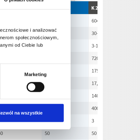
 2195 TS
K 2195 TST
K 2175 TS
604050
604060
604110
ołecznościowe i analizować
0-170
30-170
30-160
artnerom społecznościowym,
-17
3-17
3-16
anymi od Ciebie lub
480
480
720
195
195
175
Marketing
9,5
19,5
17,5
1400
1400
1400
230
230
400
ezwól na wszystkie
1
1
3
50
50
50