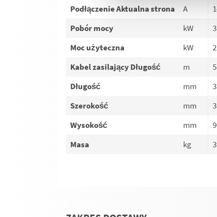
Podłączenie Aktualna strona
A
1
Pobór mocy
kW
3
Moc użyteczna
kW
2
Kabel zasilający Długość
m
5
Długość
mm
3
Szerokość
mm
3
Wysokość
mm
9
Masa
kg
3