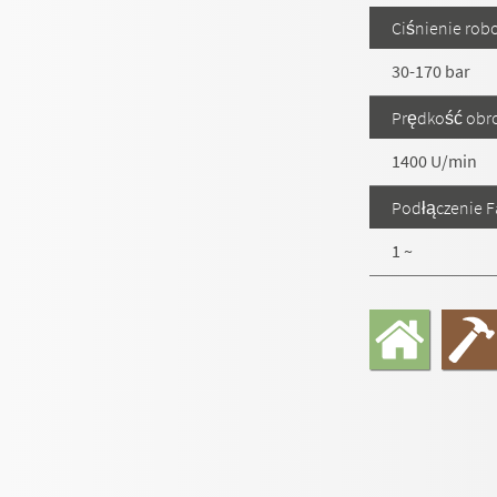
Ciśnienie rob
30-170 bar
Prędkość obr
1400 U/min
Podłączenie F
1 ~