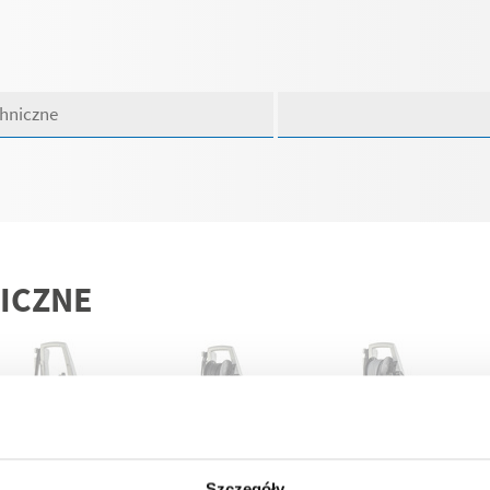
chniczne
ICZNE
Szczegóły