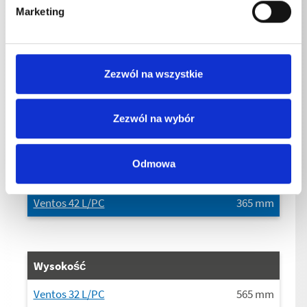
Marketing
Długość
Ventos 32 L/PC
590
mm
Zezwól na wszystkie
Ventos 42 L/PC
590
mm
Zezwól na wybór
Szerokość
Odmowa
Ventos 32 L/PC
365
mm
Ventos 42 L/PC
365
mm
Wysokość
Ventos 32 L/PC
565
mm