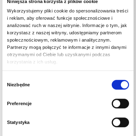
Ventos 32 L/PC
16
A
Niniejsza strona korzysta z plików cookie
Wykorzystujemy pliki cookie do spersonalizowania treści
Ventos 42 L/PC
16
A
i reklam, aby oferować funkcje społecznościowe i
analizować ruch w naszej witrynie. Informacje o tym, jak
korzystasz z naszej witryny, udostępniamy partnerom
społecznościowym, reklamowym i analitycznym.
Pobór mocy
Partnerzy mogą połączyć te informacje z innymi danymi
Ventos 32 L/PC
1200
W
otrzymanymi od Ciebie lub uzyskanymi podczas
korzystania z ich usług.
Ventos 42 L/PC
1200
W
Wybór
Niezbędne
zgody
Kabel zasilający Długość
Preferencje
Ventos 32 L/PC
7,5
m
Ventos 42 L/PC
7,5
m
Statystyka