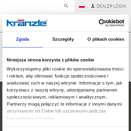
Skip navigation
DEALER LOGIN
Zgoda
Szczegóły
O plikach cookies
Home
Produkty
Niniejsza strona korzysta z plików cookie
Wykorzystujemy pliki cookie do spersonalizowania treści
i reklam, aby oferować funkcje społecznościowe i
analizować ruch w naszej witrynie. Informacje o tym, jak
korzystasz z naszej witryny, udostępniamy partnerom
społecznościowym, reklamowym i analitycznym.
Partnerzy mogą połączyć te informacje z innymi danymi
otrzymanymi od Ciebie lub uzyskanymi podczas
korzystania z ich usług.
Josef Kränzle GmbH & Co. KG