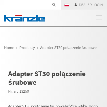
Skip navigation
DEALER LOGIN
Home
Produkty
Adapter ST30 połączenie śrubowe
Adapter ST30 połączenie
śrubowe
Nr. art. 13250
Adapter ST30 połączenie śrubowe króćca węża HP do