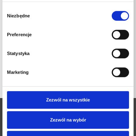
Adapter ST30 połączenie śrubowe
0,1059
kg
Wybór
Niezbędne
zgody
Preferencje
Statystyka
POWRÓT DO LISTY
Marketing
Zezwól na wszystkie
Zezwól na wybór