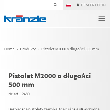
Skip navigation
DEALER LOGIN
Home
Produkty
Pistolet M2000 o długości 500 mm
Pistolet M2000 o długości
500 mm
Nr. art. 12480
Bezpieczne pistolety zamykające Kränzle są wygodne