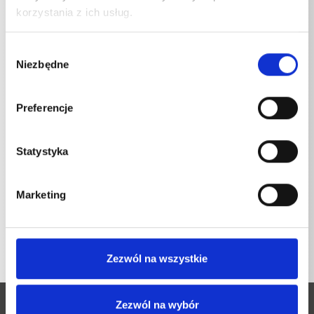
korzystania z ich usług.
Masa
Wybór
Pistolet M2000 o długości 500 mm
1,035
kg
Niezbędne
zgody
Preferencje
Statystyka
POWRÓT DO LISTY
Marketing
Zezwól na wszystkie
Zezwól na wybór