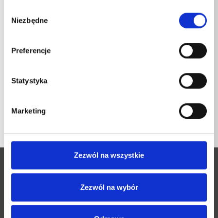
Wybór
Niezbędne
zgody
Preferencje
Statystyka
POWRÓT DO LISTY
Marketing
Zezwól na wszystkie
Zezwól na wybór
Josef Kränzle GmbH & Co. KG