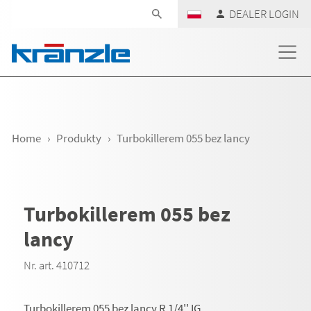
Skip navigation
DEALER LOGIN
Home
Produkty
Turbokillerem 055 bez lancy
Turbokillerem 055 bez
lancy
Nr. art. 410712
Turbokillerem 055 bez lancy R 1/4'' IG