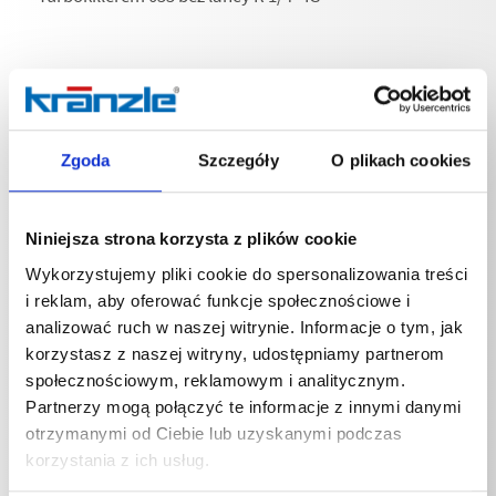
Specyfikacje techniczne
Zgoda
Szczegóły
O plikach cookies
Niniejsza strona korzysta z plików cookie
Wykorzystujemy pliki cookie do spersonalizowania treści
SPECYFIKACJE TECHNICZNE
i reklam, aby oferować funkcje społecznościowe i
analizować ruch w naszej witrynie. Informacje o tym, jak
korzystasz z naszej witryny, udostępniamy partnerom
społecznościowym, reklamowym i analitycznym.
Partnerzy mogą połączyć te informacje z innymi danymi
otrzymanymi od Ciebie lub uzyskanymi podczas
Masa
korzystania z ich usług.
Turbokillerem 055 bez lancy
0,6834
kg