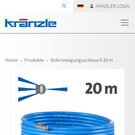
Navigation überspringen
HÄNDLER LOGIN
Home
Produkte
Rohrreinigungsschlauch 20 m