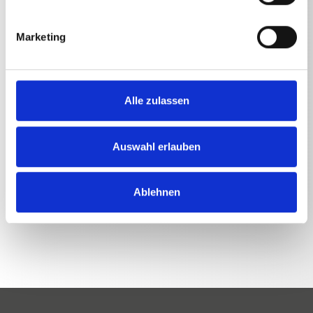
Rohrreinigungsschlauch 20 m
1,47
kg
Marketing
Rohrreinigungsschlauch 25 m
1,835
kg
Rohrreinigungsschlauch 30 m
2,1975
kg
Alle zulassen
Auswahl erlauben
Ablehnen
ZURÜCK ZUR LISTE