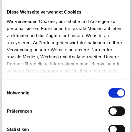
Diese Webseite verwendet Cookies
Wir verwenden Cookies, um Inhalte und Anzeigen zu
personalisieren, Funktionen für soziale Medien anbieten
zu können und die Zugriffe auf unsere Website zu
Technische Angaben
analysieren. Außerdem geben wir Informationen zu Ihrer
Verwendung unserer Website an unsere Partner für
soziale Medien, Werbung und Analysen weiter. Unsere
Partner führen diese Informationen möglicherweise mit
weiteren Daten zusammen, die Sie ihnen bereitgestellt
TECHNISCHE ANGABEN
haben oder die sie im Rahmen Ihrer Nutzung der Dienste
gesammelt haben.
Einwilligungsauswahl
Notwendig
Gewicht
Präferenzen
Rohrreinigungsschlauch 10 m
0,799
kg
Rohrreinigungsschlauch 15 m
1,1
kg
Statistiken