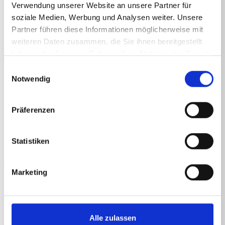
Verwendung unserer Website an unsere Partner für
soziale Medien, Werbung und Analysen weiter. Unsere
Partner führen diese Informationen möglicherweise mit
weiteren Daten zusammen, die Sie ihnen bereitgestellt
Technische Angaben
haben oder die sie im Rahmen Ihrer Nutzung der Dienste
gesammelt haben.
Einwilligungsauswahl
Notwendig
TECHNISCHE ANGABEN
Präferenzen
Statistiken
Marketing
ZURÜCK ZUR LISTE
Alle zulassen