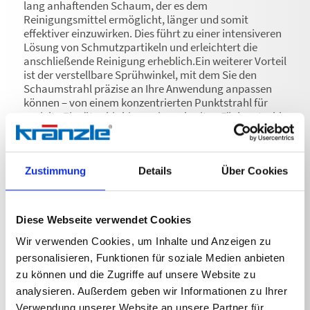
lang anhaftenden Schaum, der es dem
Reinigungsmittel ermöglicht, länger und somit
effektiver einzuwirken. Dies führt zu einer intensiveren
Lösung von Schmutzpartikeln und erleichtert die
anschließende Reinigung erheblich.Ein weiterer Vorteil
ist der verstellbare Sprühwinkel, mit dem Sie den
Schaumstrahl präzise an Ihre Anwendung anpassen
können – von einem konzentrierten Punktstrahl für
gezielte Einsätze bis hin zu einem breiten Fächerstrahl
für die großflächige Schaumanwendung.Die
Schaumlanze ist mit einem robusten 1-Liter-Behälter
für Reinigungsmittel ausgestattet, der eine
unterbrechungsfreie Nutzung über einen längeren
Zustimmung
Details
Über Cookies
Zeitraum ermöglicht. Ein praktischer
Schraubverschluss sichert den Behälter und
verhindert ein Auslaufen des Reinigungsmittels.
Diese Webseite verwendet Cookies
Wir verwenden Cookies, um Inhalte und Anzeigen zu
personalisieren, Funktionen für soziale Medien anbieten
zu können und die Zugriffe auf unsere Website zu
analysieren. Außerdem geben wir Informationen zu Ihrer
Verwendung unserer Website an unsere Partner für