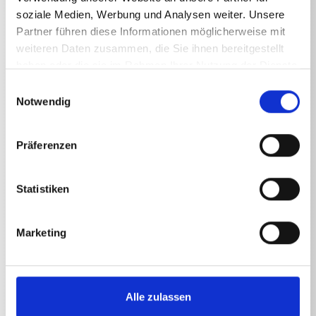
Technische Angaben
soziale Medien, Werbung und Analysen weiter. Unsere
Partner führen diese Informationen möglicherweise mit
weiteren Daten zusammen, die Sie ihnen bereitgestellt
haben oder die sie im Rahmen Ihrer Nutzung der Dienste
gesammelt haben.
Einwilligungsauswahl
TECHNISCHE ANGABEN
Notwendig
Präferenzen
Behältervolumen
Schaumlanze
2
l
Statistiken
Marketing
Alle zulassen