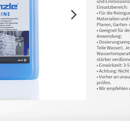
und Emmissions
Einsatzbereich:
• Für die Reinig
Materialien und 
Planen, Garten-
• Geeignet für d
Anwendung:
• Dosierungsempf
Teile Wasser). 
Wassertemperatu
stärker verdünn
• Einwirkzeit: 3-
• Achtung: Nicht
• Vorher an unauf
prüfen.
• Wir empfehlen