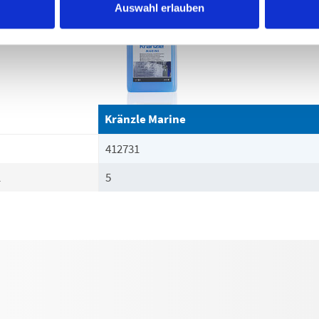
Auswahl erlauben
Kränzle Marine
412731
l
5