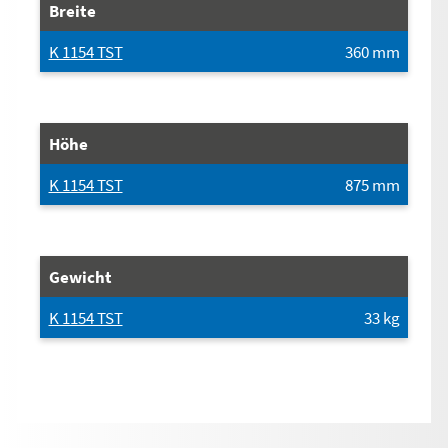
Breite
K 1154 TST
360
mm
Höhe
K 1154 TST
875
mm
Gewicht
K 1154 TST
33
kg