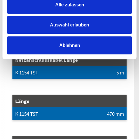
Alle zulassen
Leistungsabgabe
Auswahl erlauben
K 1154 TST
2.2
kW
Ablehnen
Netzanschlusskabel Länge
K 1154 TST
5
m
Länge
K 1154 TST
470
mm