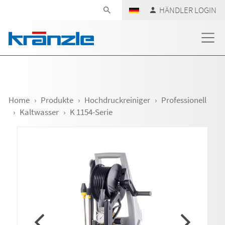
Navigation überspringen
HÄNDLER LOGIN
Home
Produkte
Hochdruckreiniger
Professionell
Kaltwasser
K 1154-Serie