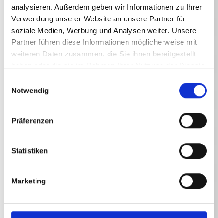
K 1154 TST
2800
psi
analysieren. Außerdem geben wir Informationen zu Ihrer
Verwendung unserer Website an unsere Partner für
soziale Medien, Werbung und Analysen weiter. Unsere
Partner führen diese Informationen möglicherweise mit
Anschluss Frequenz
weiteren Daten zusammen, die Sie ihnen bereitgestellt
haben oder die sie im Rahmen Ihrer Nutzung der Dienste
K 1154 TST
50
Hz
gesammelt haben.
Einwilligungsauswahl
Notwendig
Anschluss Stromstärke
Präferenzen
K 1154 TST
12.8
A
Statistiken
Marketing
Leistungsaufnahme
K 1154 TST
2.95
kW