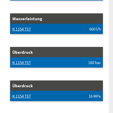
Wasserleistung
K 1154 TST
600
l/h
Überdruck
K 1154 TST
160
bar
Überdruck
K 1154 TST
16
MPa