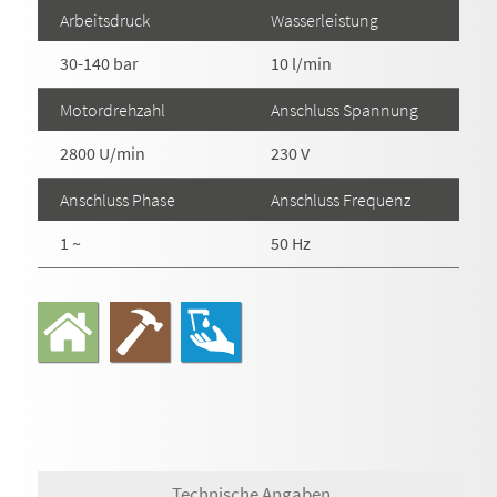
Arbeitsdruck
Wasserleistung
30-140 bar
10 l/min
Motordrehzahl
Anschluss Spannung
2800 U/min
230 V
Anschluss Phase
Anschluss Frequenz
1 ~
50 Hz
Technische Angaben