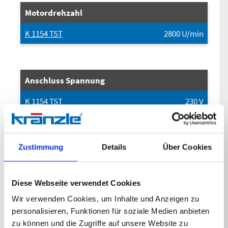
Motordrehzahl
K 1154 TST
2800
U/min
Anschluss Spannung
K 1154 TST
230
V
Zustimmung
Details
Über Cookies
Anschluss Phase
K 1154 TST
1
~
Diese Webseite verwendet Cookies
Wir verwenden Cookies, um Inhalte und Anzeigen zu
personalisieren, Funktionen für soziale Medien anbieten
Überdruck
zu können und die Zugriffe auf unsere Website zu