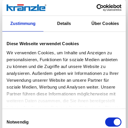
Die Doppellanze mit Hoch- und Niederdruckdüse
wurde für maximale Effizienz und Anpassungsfähigkeit
bei vielfältigen Reinigungsaufgaben entwickelt. Ihr
Vorteil ist die Fähigkeit, über Drehen des Handgriffs
Zustimmung
Details
Über Cookies
stufenlos zwischen Hochdruck- und
Niederdruckanwendung zu wechseln, ohne dass der
Anwender die Reinigungslanze tauschen muss. Die
Hochdruckdüse ist ideal zur Beseitigung hartnäckiger
Diese Webseite verwendet Cookies
Verschmutzungen. Die zweite Düse liefert einen
Wir verwenden Cookies, um Inhalte und Anzeigen zu
sanfteren Niederdruckstrahl, der sich perfekt für das
Auftragen von Reinigungsmitteln, das Spülen
personalisieren, Funktionen für soziale Medien anbieten
empfindlicher Oberflächen oder das Schonwaschen
zu können und die Zugriffe auf unsere Website zu
eignet. Dieser schnelle und komfortable Wechsel
analysieren. Außerdem geben wir Informationen zu Ihrer
optimiert den Arbeitsablauf erheblich und ermöglicht
Verwendung unserer Website an unsere Partner für
eine präzise Anpassung an den jeweiligen
soziale Medien, Werbung und Analysen weiter. Unsere
Verschmutzungsgrad und die
Oberflächenbeschaffenheit. Im Lieferumfang ist eine
Partner führen diese Informationen möglicherweise mit
Niederdruckdüse D3035 enthalten. Die Hochdruckdüse
weiteren Daten zusammen, die Sie ihnen bereitgestellt
muss separat bestellt werden
haben oder die sie im Rahmen Ihrer Nutzung der Dienste
gesammelt haben.
Einwilligungsauswahl
Notwendig