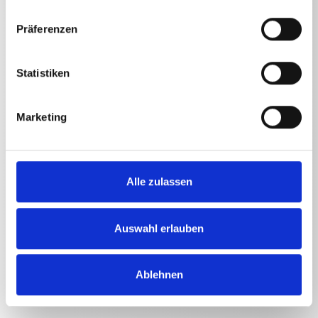
Präferenzen
Technische Angaben
Statistiken
Marketing
TECHNISCHE ANGABEN
Alle zulassen
Länge
Doppellanze mit Dreh-Handgriff
1000
mm
Auswahl erlauben
Ablehnen