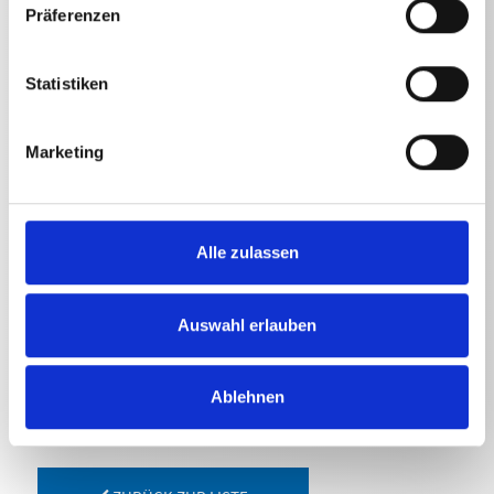
Lanze mit Turbokiller | 11
1000
mm
Präferenzen
Statistiken
Arbeitsdruck max.
Lanze mit Turbokiller | 11
250
bar
Marketing
Wasserleistung max.
Alle zulassen
Lanze mit Turbokiller | 11
40
l/min
Auswahl erlauben
Ablehnen