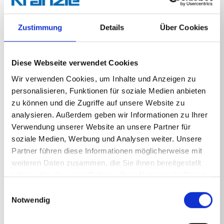
rückstandlos.Der Turbokiller kommt zum Einsatz,
wenn maximaler Arbeitsdruck und große
Wasserleistung benötigt werden.
Zustimmung
Details
Über Cookies
Diese Webseite verwendet Cookies
Wir verwenden Cookies, um Inhalte und Anzeigen zu
personalisieren, Funktionen für soziale Medien anbieten
Technische Angaben
zu können und die Zugriffe auf unsere Website zu
analysieren. Außerdem geben wir Informationen zu Ihrer
Verwendung unserer Website an unsere Partner für
soziale Medien, Werbung und Analysen weiter. Unsere
Partner führen diese Informationen möglicherweise mit
TECHNISCHE ANGABEN
weiteren Daten zusammen, die Sie ihnen bereitgestellt
haben oder die sie im Rahmen Ihrer Nutzung der Dienste
gesammelt haben.
Einwilligungsauswahl
Notwendig
Länge