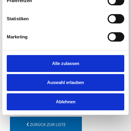
Präferenzen
Statistiken
TECHNISCHE ANGABEN
Marketing
Inhalt
Kränzle Plus
5
l
Alle zulassen
Kränzle Plus
5
l
Auswahl erlauben
Ablehnen
ZURÜCK ZUR LISTE