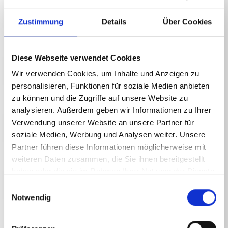
Vogelkot, Öl und Fett auf Lack, Metall, Glas und
Kunststoff
Zustimmung
Details
Über Cookies
• Geeignet für den Einsatz mit Hochdruckreinigern
Anwendung:
• Dosierungsempfehlung: 25% (1 Teil Reinigungsmittel
auf 3 Teile Wasser). Je nach Grad der Verschmutzung,
Diese Webseite verwendet Cookies
Wasserhärte, Wassertemperatur und der
Wir verwenden Cookies, um Inhalte und Anzeigen zu
Oberflächenbeschaffenheit ggf. stärker verdünnen.
• Einwirkzeit: 3-5 Minuten.
personalisieren, Funktionen für soziale Medien anbieten
• Achtung: Nicht eintrocknen lassen.
zu können und die Zugriffe auf unsere Website zu
• Vorher an unauffälliger Stelle auf
analysieren. Außerdem geben wir Informationen zu Ihrer
Materialverträglichkeit prüfen.
Verwendung unserer Website an unsere Partner für
• Wir empfehlen die Verwendung einer Schaumlanze
soziale Medien, Werbung und Analysen weiter. Unsere
Partner führen diese Informationen möglicherweise mit
weiteren Daten zusammen, die Sie ihnen bereitgestellt
haben oder die sie im Rahmen Ihrer Nutzung der Dienste
gesammelt haben.
Einwilligungsauswahl
Notwendig
Technische Angaben