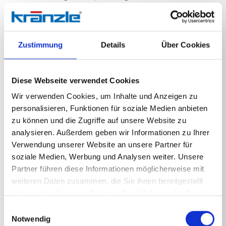
Zustimmung
Details
Über Cookies
Technische Angaben
Diese Webseite verwendet Cookies
Wir verwenden Cookies, um Inhalte und Anzeigen zu
personalisieren, Funktionen für soziale Medien anbieten
zu können und die Zugriffe auf unsere Website zu
TECHNISCHE ANGABEN
analysieren. Außerdem geben wir Informationen zu Ihrer
Verwendung unserer Website an unsere Partner für
soziale Medien, Werbung und Analysen weiter. Unsere
Partner führen diese Informationen möglicherweise mit
Gewicht
weiteren Daten zusammen, die Sie ihnen bereitgestellt
haben oder die sie im Rahmen Ihrer Nutzung der Dienste
Schlammsauger mit 3,8 m
1,537
kg
gesammelt haben.
Einwilligungsauswahl
Notwendig